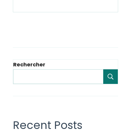
Rechercher
Rech
Recent Posts