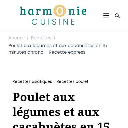
Harmonie Cuisine
Site de recettes faciles et rapides pour le quotidien
Accueil
Recettes
/
/
Poulet aux légumes et aux cacahuètes en 15
minutes chrono – Recette express
Recettes asiatiques
Recettes poulet
Poulet aux
légumes et aux
cacahuètes en 15