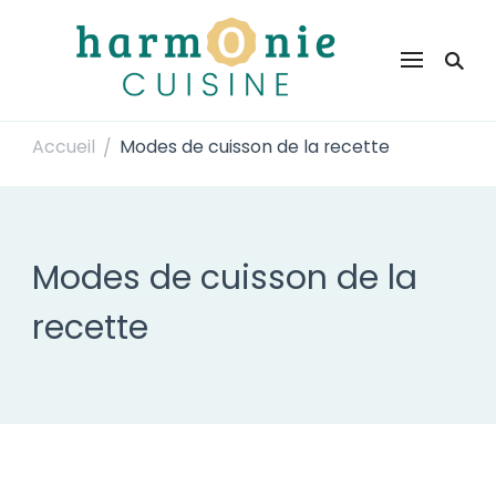
Harmonie Cuisine
Site de recettes faciles et rapides pour le quotidien
Accueil
Modes de cuisson de la recette
/
Modes de cuisson de la
recette