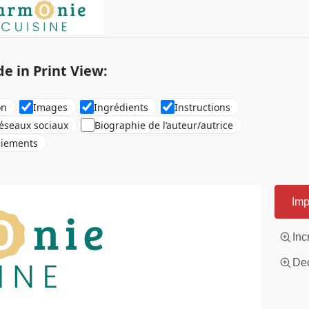
de in Print View:
on
Images
Ingrédients
Instructions
réseaux sociaux
Biographie de l’auteur/autrice
ciements
Imp
Inc
Dec