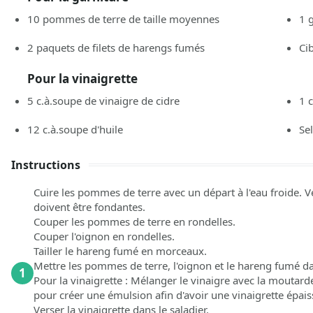
10
pommes de terre de taille moyennes
1
2
paquets de filets de harengs fumés
Ci
Pour la vinaigrette
5
c.à.soupe
de vinaigre de cidre
1
12
c.à.soupe
d'huile
Sel
Instructions
Cuire les pommes de terre avec un départ à l'eau froide. Vé
doivent être fondantes.
Couper les pommes de terre en rondelles.
Couper l'oignon en rondelles.
Tailler le hareng fumé en morceaux.
Mettre les pommes de terre, l'oignon et le hareng fumé da
1
Pour la vinaigrette : Mélanger le vinaigre avec la moutarde,
pour créer une émulsion afin d'avoir une vinaigrette épais
Verser la vinaigrette dans le saladier.