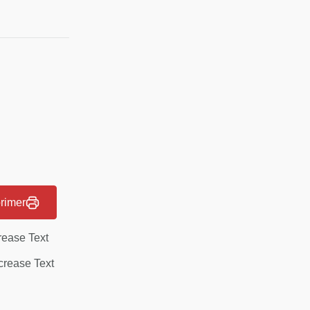
rimer
rease Text
rease Text