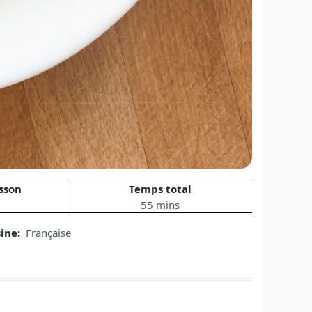
sson
Temps total
55 mins
sine:
Française