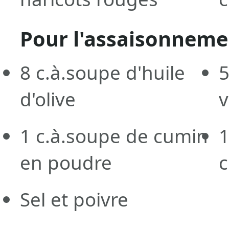
Pour l'assaisonneme
8
c.à.soupe
d'huile
d'olive
v
1
c.à.soupe
de cumin
en poudre
c
Sel et poivre