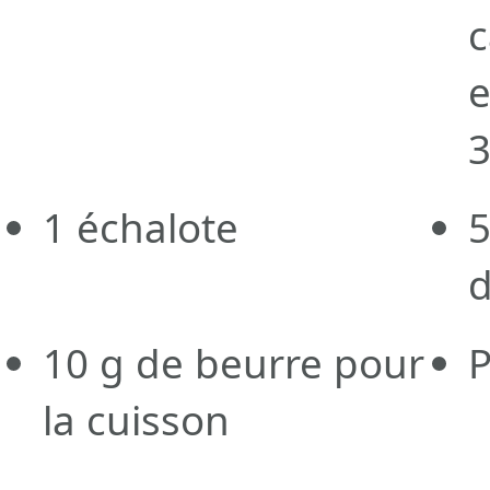
c
e
3
1
échalote
d
10
g
de beurre pour
P
la cuisson