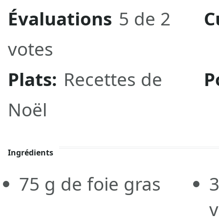
Évaluations
5 de 2
C
votes
Plats:
Recettes de
P
Noël
Ingrédients
75
g
de foie gras