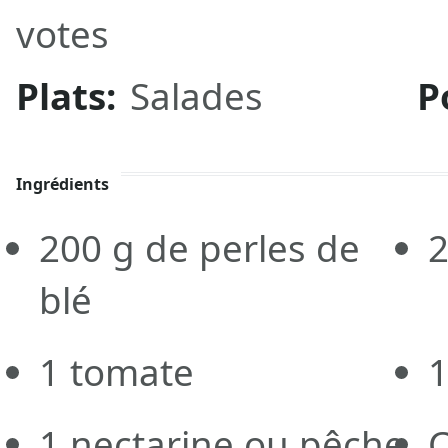
votes
Plats:
Salades
P
Ingrédients
200
g
de perles de
blé
1
tomate
1
1
nectarine ou pêche
C