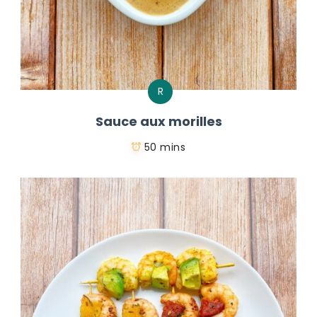
R
Sauce aux morilles
50 mins