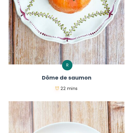
R
Dôme de saumon
22 mins