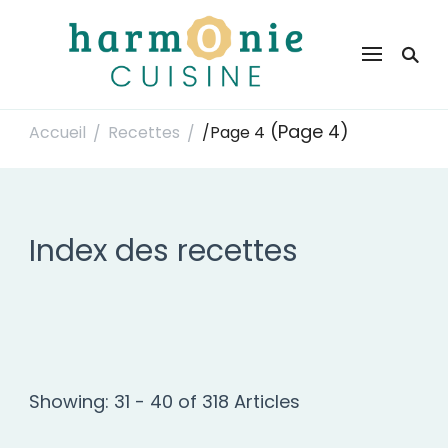
Harmonie Cuisine
Site de recettes faciles et rapides pour le quotidien
(Page 4)
Accueil
Recettes
/
Page 4
/
/
Index des recettes
Showing: 31 - 40 of 318 Articles