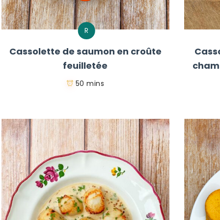
R
Cassolette de saumon en croûte
Casso
feuilletée
champ
50 mins