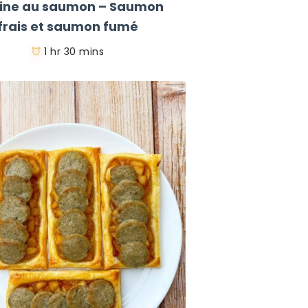
rine au saumon – Saumon
frais et saumon fumé
1 hr 30 mins