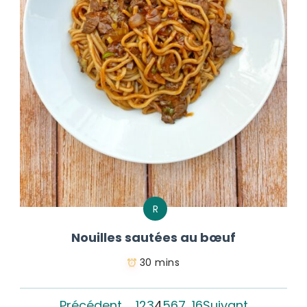
R
Nouilles sautées au bœuf
30 mins
Précédent
1
2
3
4
5
6
7
…
16
Suivant