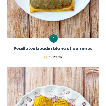
R
Feuilletés boudin blanc et pommes
22 mins