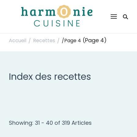
Harmonie Cuisine
Site de recettes faciles et rapides pour le quotidien
(Page 4)
Accueil
Recettes
/
Page 4
/
/
Index des recettes
Showing: 31 - 40 of 319 Articles