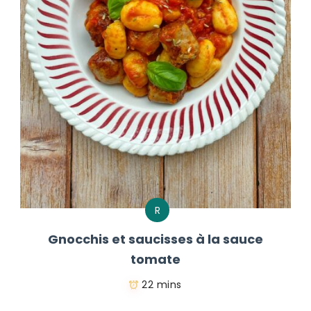
R
Gnocchis et saucisses à la sauce
tomate
22 mins