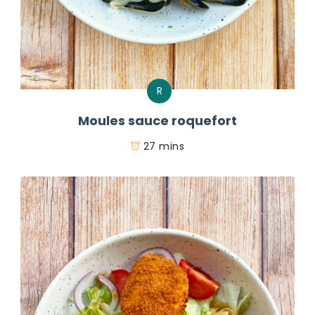
R
Moules sauce roquefort
27 mins