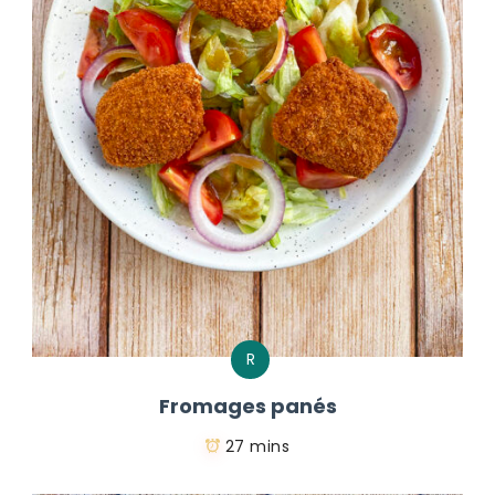
R
Fromages panés
27 mins