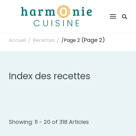
Harmonie Cuisine
Site de recettes faciles et rapides pour le quotidien
(Page 2)
Accueil
Recettes
/
Page 2
/
/
Index des recettes
Showing: 11 - 20 of 318 Articles