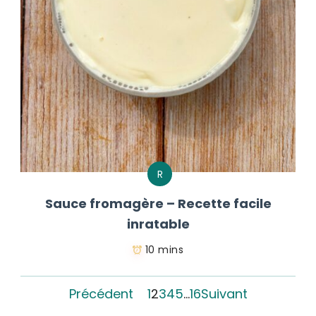
R
Sauce fromagère – Recette facile
inratable
10 mins
Précédent
1
2
3
4
5
…
16
Suivant