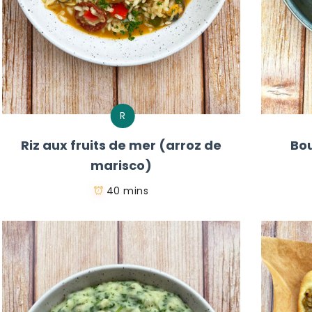
R
Riz aux fruits de mer (arroz de
Bou
marisco)
40 mins