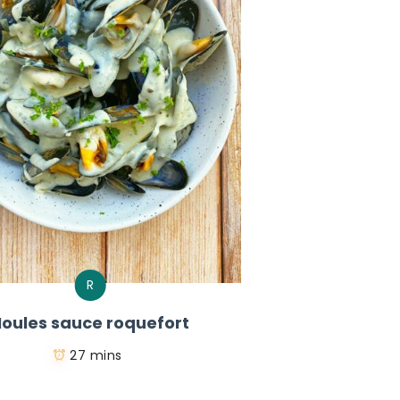
R
oules sauce roquefort
27 mins