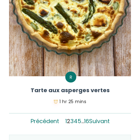
R
Tarte aux asperges vertes
1 hr 25 mins
Précédent
1
2
3
4
5
…
16
Suivant