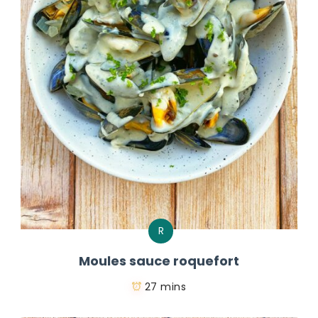
R
Moules sauce roquefort
27 mins