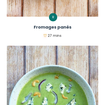
R
Fromages panés
27 mins