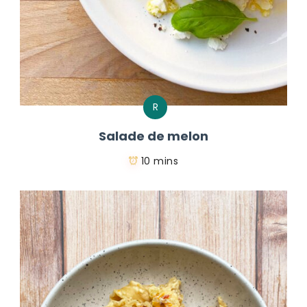
R
Salade de melon
10 mins