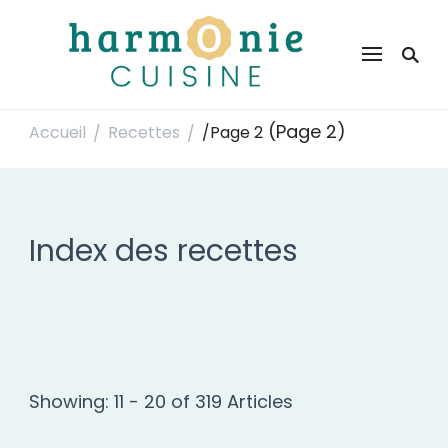
Harmonie Cuisine
Site de recettes faciles et rapides pour le quotidien
(Page 2)
Accueil
Recettes
/
Page 2
/
/
Index des recettes
Showing: 11 - 20 of 319 Articles