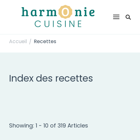
Harmonie Cuisine
Site de recettes faciles et rapides pour le quotidien
Accueil
Recettes
/
Index des recettes
Showing: 1 - 10 of 319 Articles