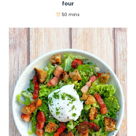
four
50 mins