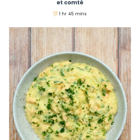
et comté
1 hr 45 mins