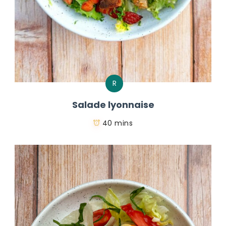
R
Salade lyonnaise
40 mins