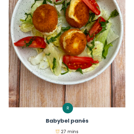
R
Babybel panés
27 mins