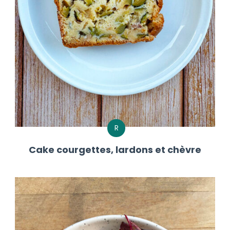
R
Cake courgettes, lardons et chèvre