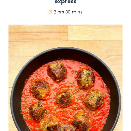
express
2 hrs 30 mins