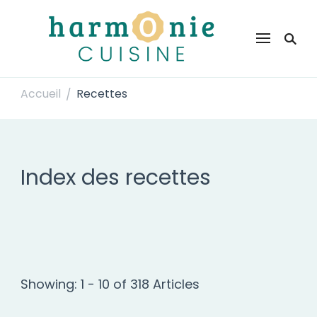
Harmonie Cuisine
Site de recettes faciles et rapides pour le quotidien
Accueil
Recettes
/
Index des recettes
Showing: 1 - 10 of 318 Articles