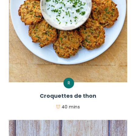
R
Croquettes de thon
40 mins