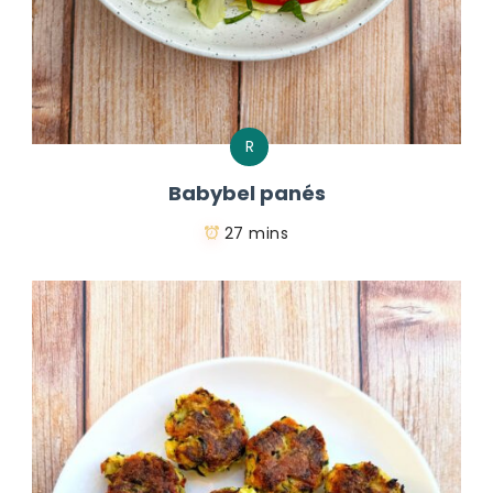
R
Babybel panés
27 mins