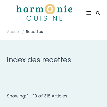
Harmonie Cuisine
Site de recettes faciles et rapides pour le quotidien
Accueil
Recettes
/
Index des recettes
Showing: 1 - 10 of 318 Articles