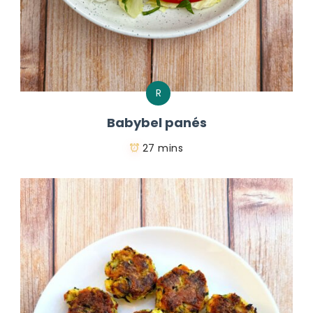
R
Babybel panés
27 mins