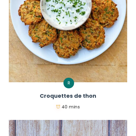
R
Croquettes de thon
40 mins