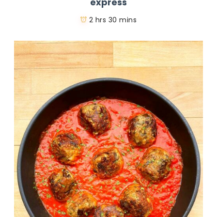
express
2 hrs 30 mins