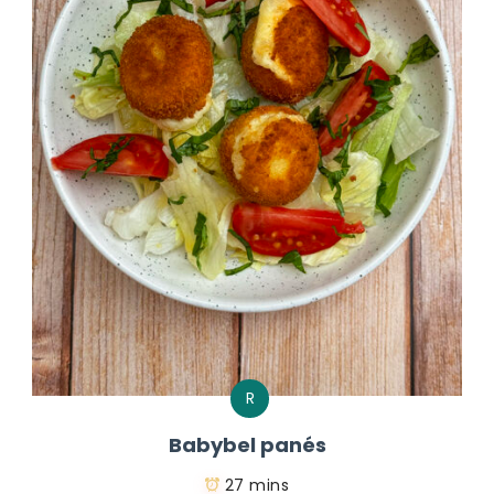
R
Babybel panés
27 mins