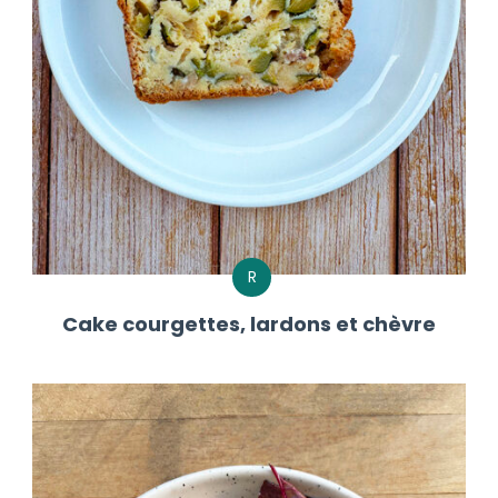
R
Cake courgettes, lardons et chèvre