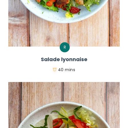
R
Salade lyonnaise
40 mins