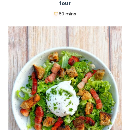
four
50 mins