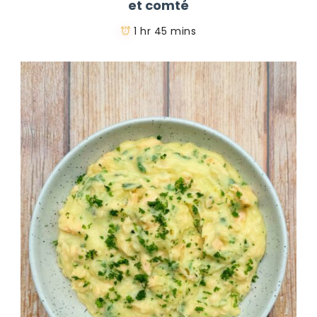
et comté
1 hr 45 mins