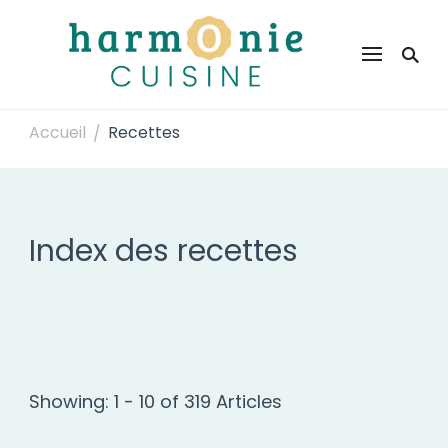
Harmonie Cuisine
Site de recettes faciles et rapides pour le quotidien
Accueil
Recettes
/
Index des recettes
Showing: 1 - 10 of 319 Articles