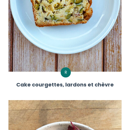
R
Cake courgettes, lardons et chèvre