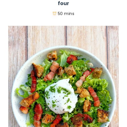
four
50 mins