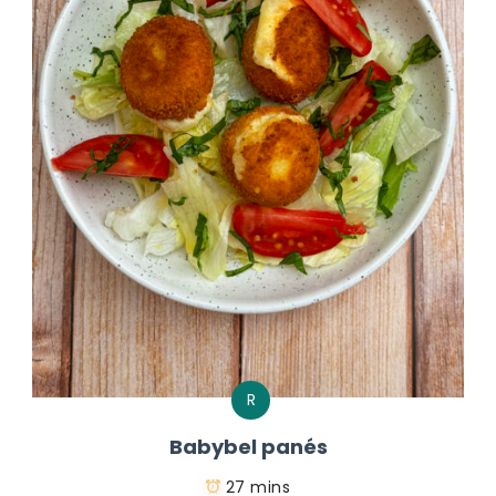
R
Babybel panés
27 mins