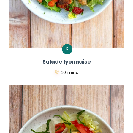
R
Salade lyonnaise
40 mins