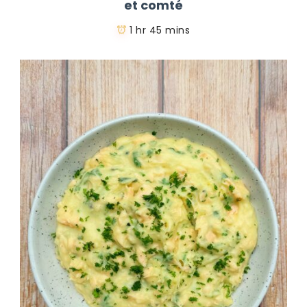
et comté
1 hr 45 mins