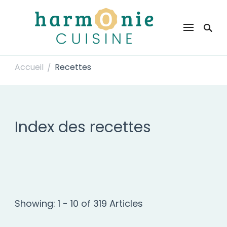
Harmonie Cuisine
Site de recettes faciles et rapides pour le quotidien
Accueil
Recettes
/
Index des recettes
Showing: 1 - 10 of 319 Articles