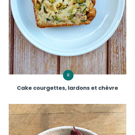
R
Cake courgettes, lardons et chèvre