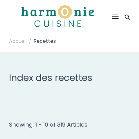
Harmonie Cuisine
Site de recettes faciles et rapides pour le quotidien
Accueil
Recettes
/
Index des recettes
Showing: 1 - 10 of 319 Articles