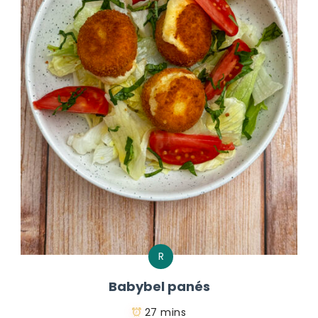
R
Babybel panés
27 mins