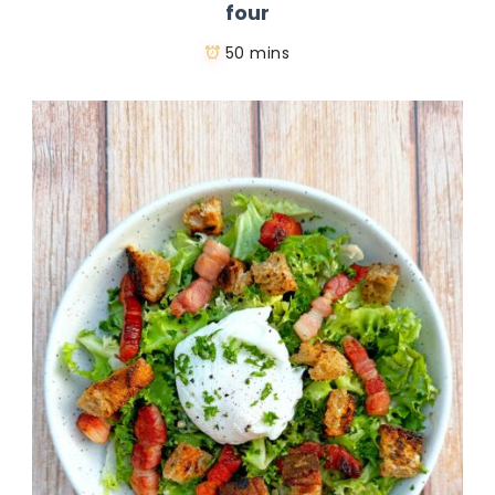
four
50 mins