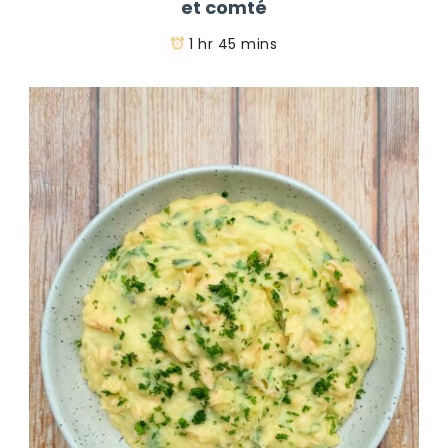
et comté
1 hr 45 mins