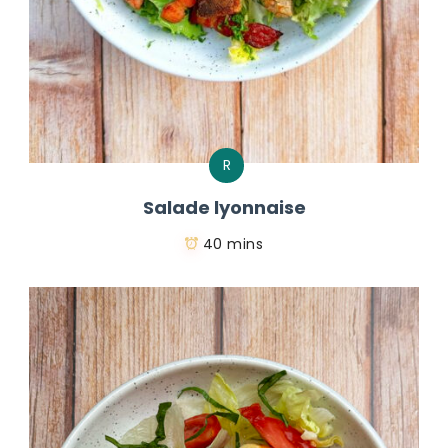
R
Salade lyonnaise
40 mins