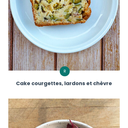
R
Cake courgettes, lardons et chèvre