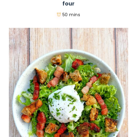
four
50 mins