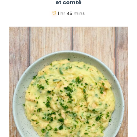
et comté
1 hr 45 mins