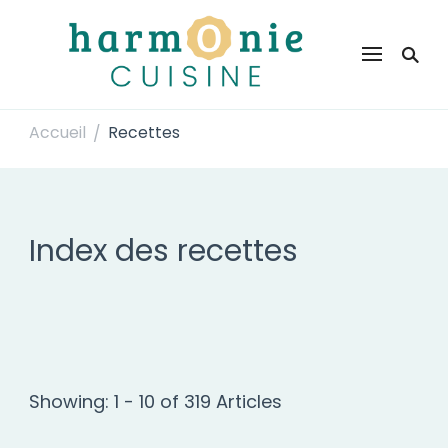
Harmonie Cuisine
Site de recettes faciles et rapides pour le quotidien
Accueil
Recettes
/
Index des recettes
Showing: 1 - 10 of 319 Articles