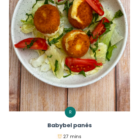
R
Babybel panés
27 mins