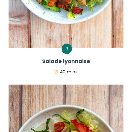
R
Salade lyonnaise
40 mins