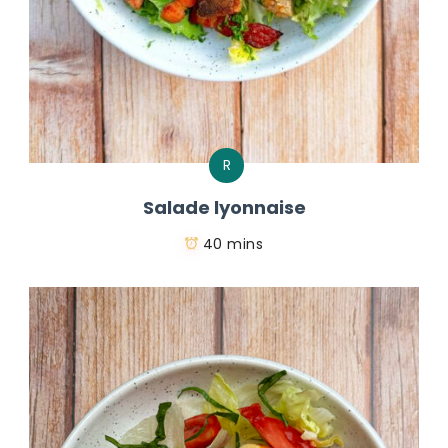
R
Salade lyonnaise
40 mins