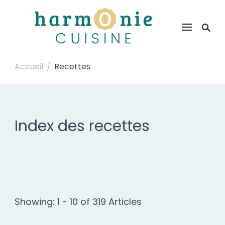
Harmonie Cuisine
Site de recettes faciles et rapides pour le quotidien
Accueil
Recettes
/
Index des recettes
Showing: 1 - 10 of 319 Articles