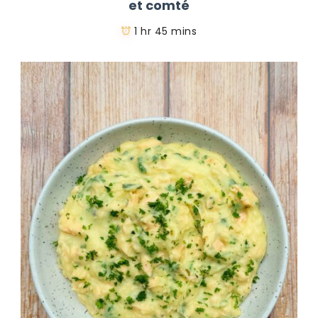
et comté
1 hr 45 mins