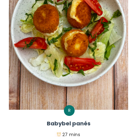
R
Babybel panés
27 mins