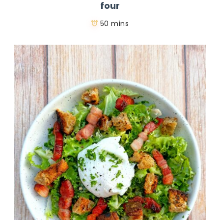
four
50 mins