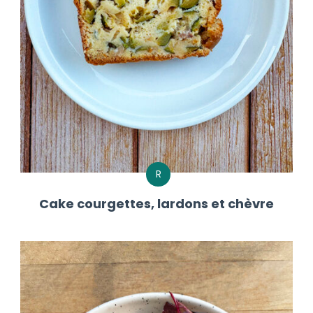
R
Cake courgettes, lardons et chèvre