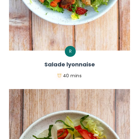
R
Salade lyonnaise
40 mins