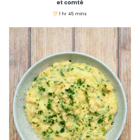
et comté
1 hr 45 mins