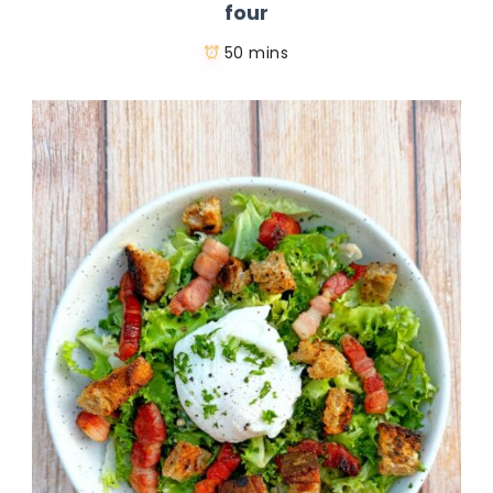
four
50 mins