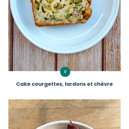
R
Cake courgettes, lardons et chèvre