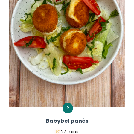
R
Babybel panés
27 mins