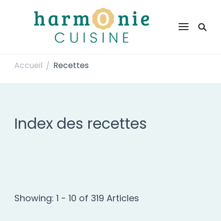
Harmonie Cuisine
Site de recettes faciles et rapides pour le quotidien
Accueil
Recettes
/
Index des recettes
Showing: 1 - 10 of 319 Articles