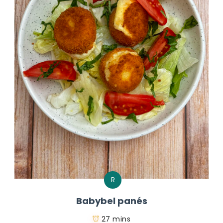
R
Babybel panés
27 mins