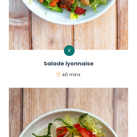
R
Salade lyonnaise
40 mins