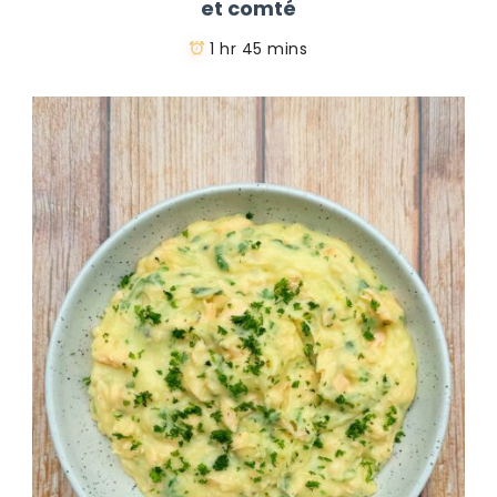
et comté
1 hr 45 mins