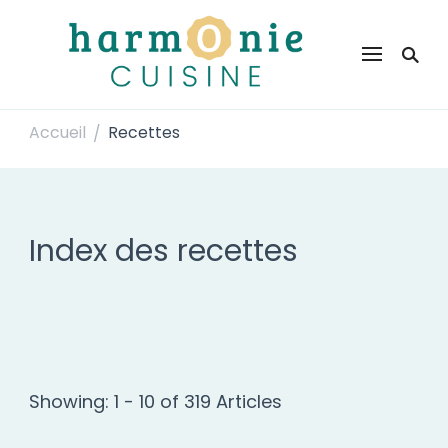
Harmonie Cuisine
Site de recettes faciles et rapides pour le quotidien
Accueil
Recettes
/
Index des recettes
Showing: 1 - 10 of 319 Articles