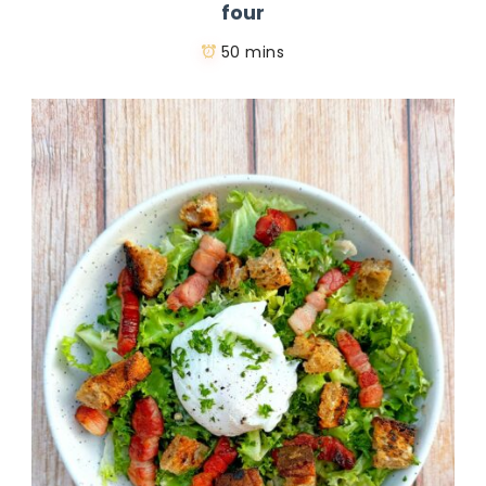
four
50 mins