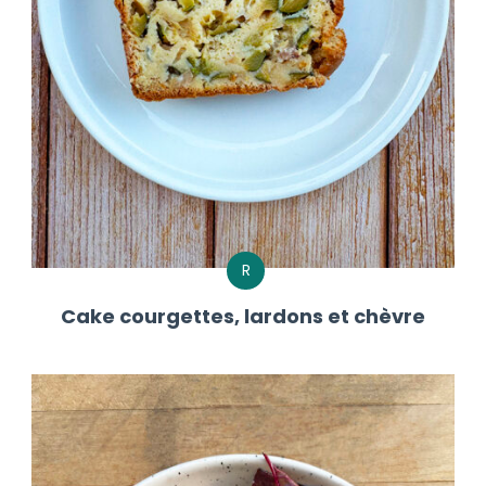
R
Cake courgettes, lardons et chèvre