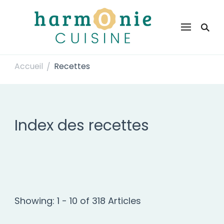
Harmonie Cuisine
Site de recettes faciles et rapides pour le quotidien
Accueil
Recettes
/
Index des recettes
Showing: 1 - 10 of 318 Articles