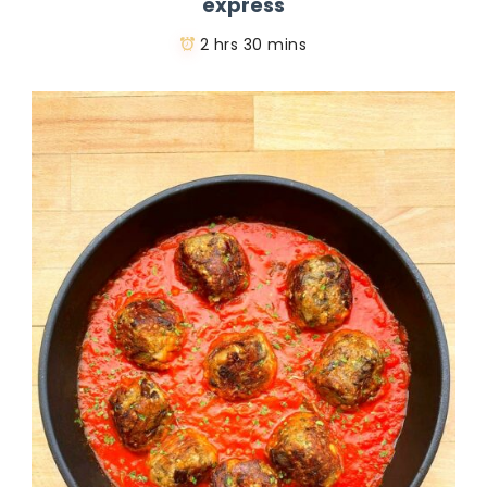
express
2 hrs 30 mins