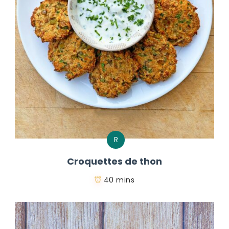
R
Croquettes de thon
40 mins