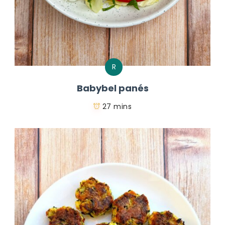
R
Babybel panés
27 mins