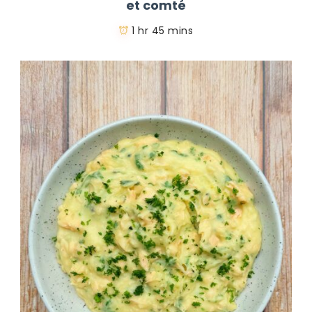
et comté
1 hr 45 mins