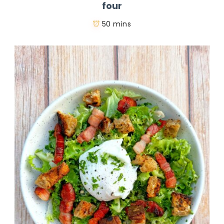
four
50 mins