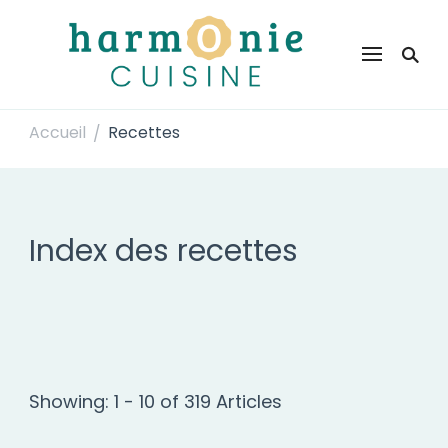
Harmonie Cuisine
Site de recettes faciles et rapides pour le quotidien
Accueil
Recettes
/
Index des recettes
Showing: 1 - 10 of 319 Articles