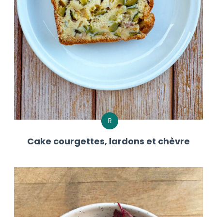
R
Cake courgettes, lardons et chèvre