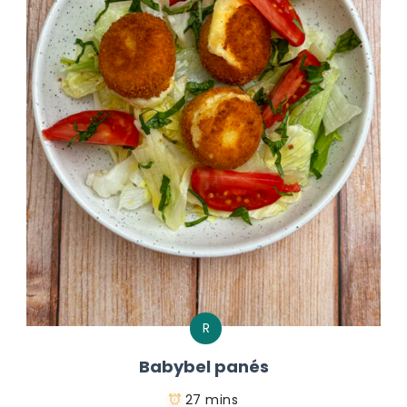
R
Babybel panés
27 mins