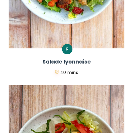
R
Salade lyonnaise
40 mins