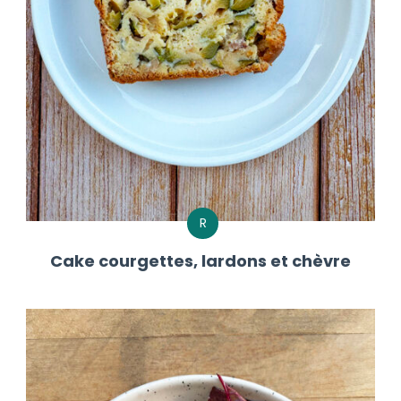
R
Cake courgettes, lardons et chèvre