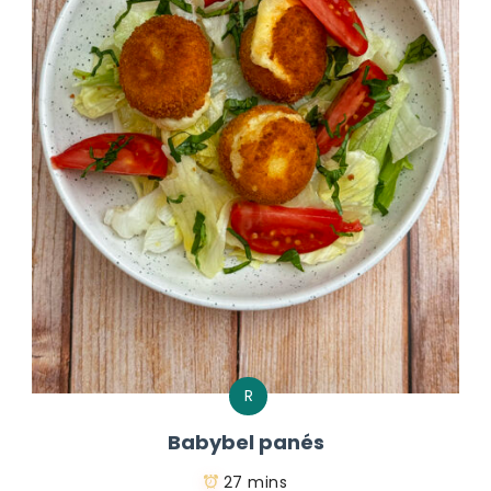
R
Babybel panés
27 mins