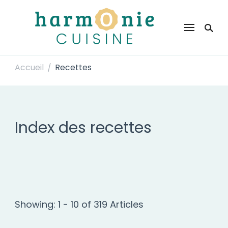
Harmonie Cuisine
Site de recettes faciles et rapides pour le quotidien
Accueil
Recettes
/
Index des recettes
Showing: 1 - 10 of 319 Articles