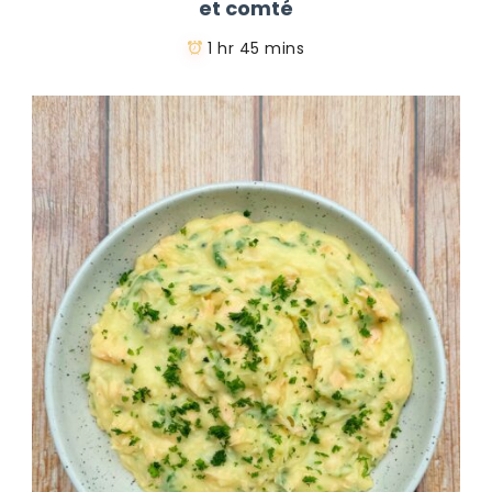
et comté
1 hr 45 mins