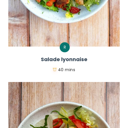
R
Salade lyonnaise
40 mins