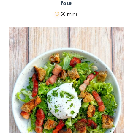
four
50 mins