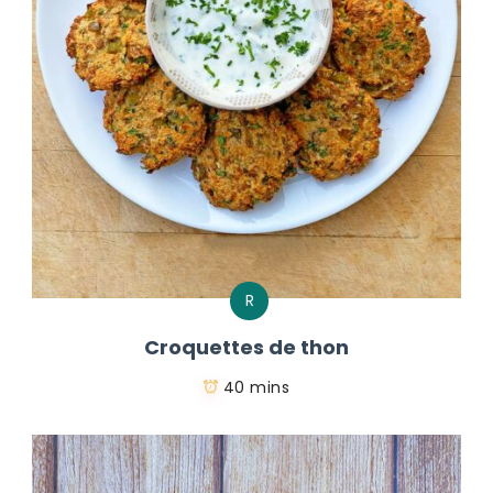
R
Croquettes de thon
40 mins