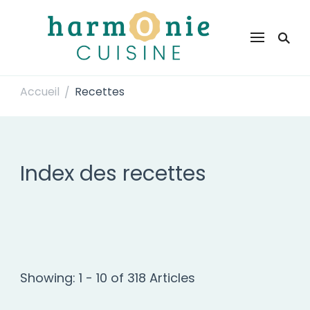
Harmonie Cuisine
Site de recettes faciles et rapides pour le quotidien
Accueil
Recettes
/
Index des recettes
Showing: 1 - 10 of 318 Articles