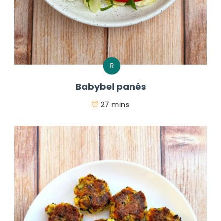
R
Babybel panés
27 mins