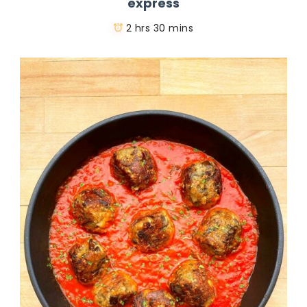
express
2 hrs 30 mins