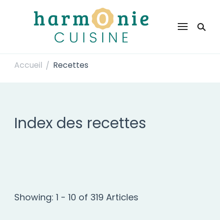
Harmonie Cuisine
Site de recettes faciles et rapides pour le quotidien
Accueil
Recettes
/
Index des recettes
Showing: 1 - 10 of 319 Articles