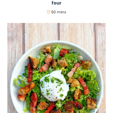
four
50 mins