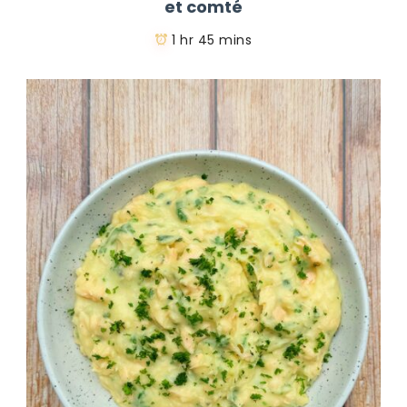
et comté
1 hr 45 mins