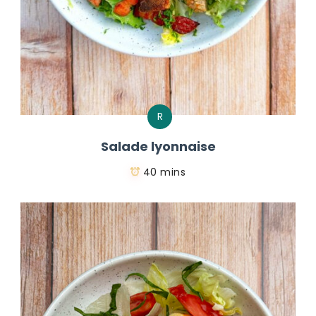
R
Salade lyonnaise
40 mins