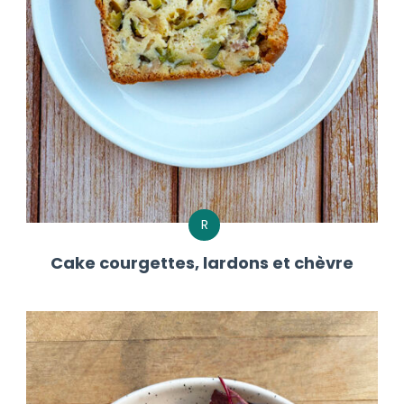
R
Cake courgettes, lardons et chèvre