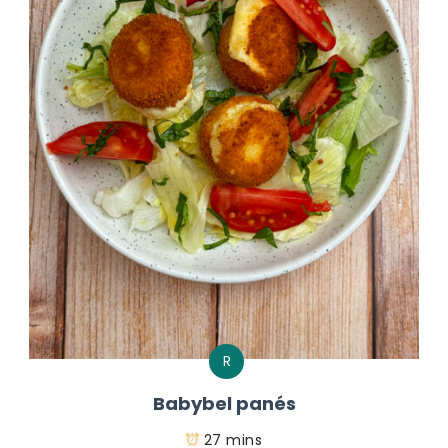
R
Babybel panés
27 mins