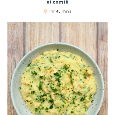
et comté
1 hr 45 mins