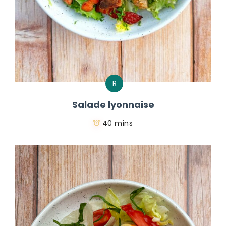
R
Salade lyonnaise
40 mins