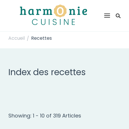
Harmonie Cuisine
Site de recettes faciles et rapides pour le quotidien
Accueil
Recettes
/
Index des recettes
Showing: 1 - 10 of 319 Articles