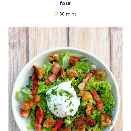
four
50 mins