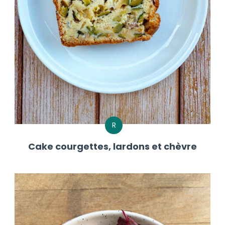
R
Cake courgettes, lardons et chèvre