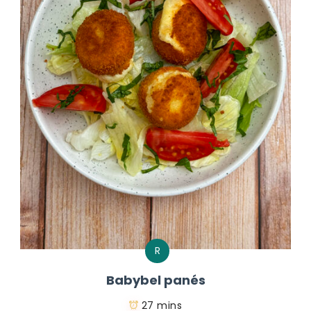
R
Babybel panés
27 mins