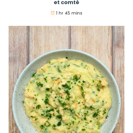
et comté
1 hr 45 mins