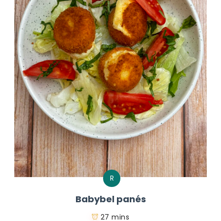
R
Babybel panés
27 mins