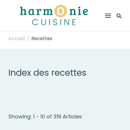
Harmonie Cuisine
Site de recettes faciles et rapides pour le quotidien
Accueil
Recettes
/
Index des recettes
Showing: 1 - 10 of 319 Articles