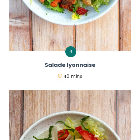
R
Salade lyonnaise
40 mins