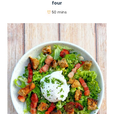
four
50 mins