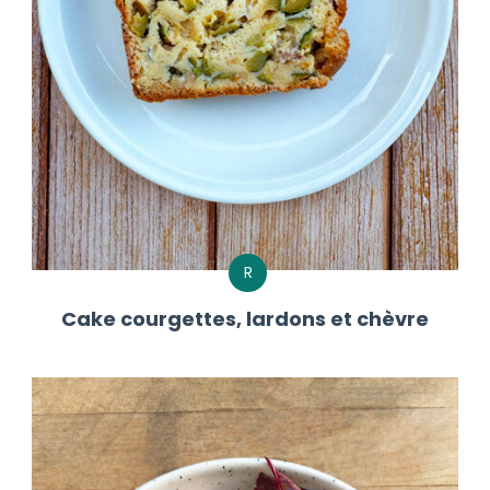
R
Cake courgettes, lardons et chèvre