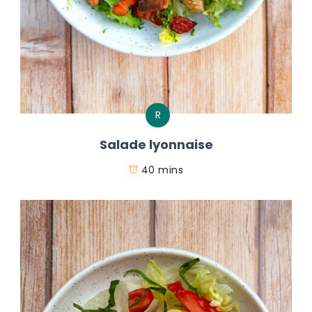
R
Salade lyonnaise
40 mins