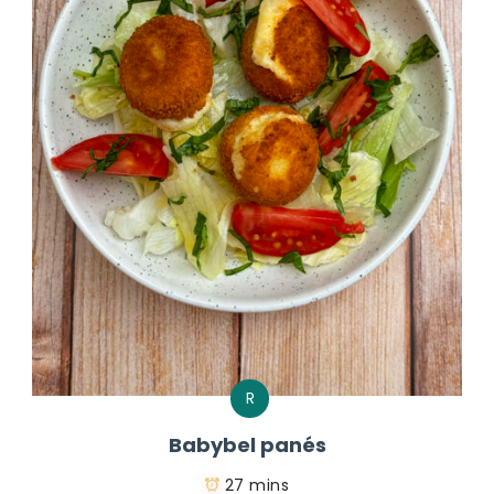
R
Babybel panés
27 mins