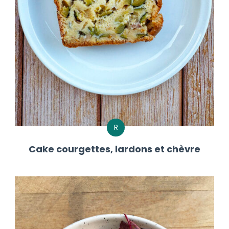
R
Cake courgettes, lardons et chèvre