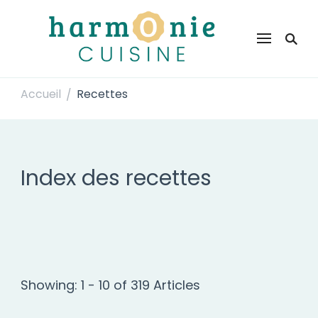
Harmonie Cuisine
Site de recettes faciles et rapides pour le quotidien
Accueil
Recettes
/
Index des recettes
Showing: 1 - 10 of 319 Articles