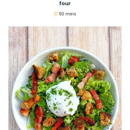
four
50 mins