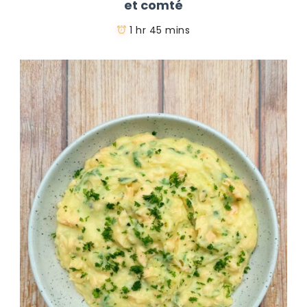
et comté
1 hr 45 mins