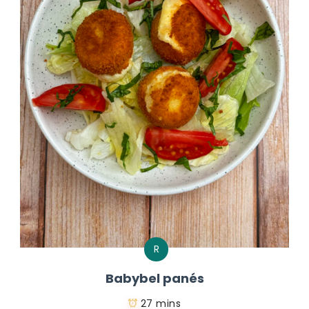
R
Babybel panés
27 mins