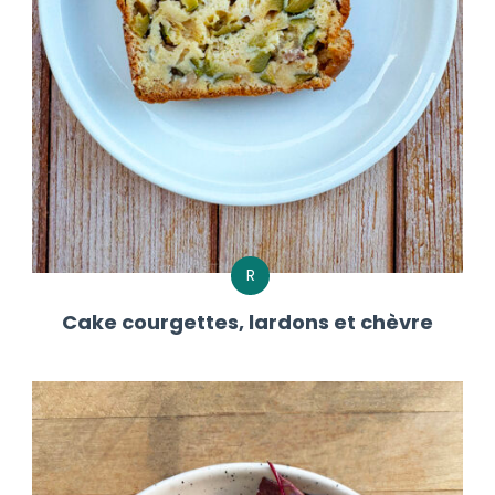
R
Cake courgettes, lardons et chèvre