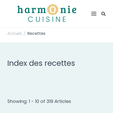
Harmonie Cuisine
Site de recettes faciles et rapides pour le quotidien
Accueil
Recettes
/
Index des recettes
Showing: 1 - 10 of 319 Articles