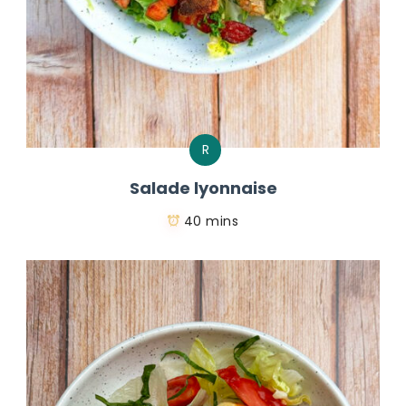
R
Salade lyonnaise
40 mins