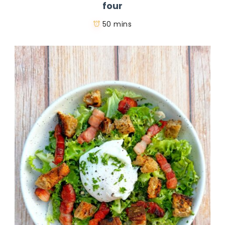
four
50 mins