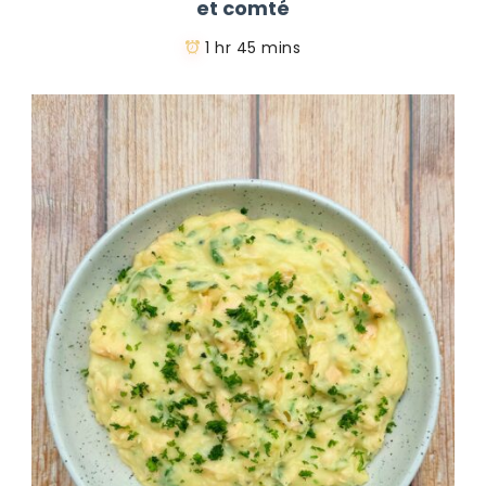
et comté
1 hr 45 mins