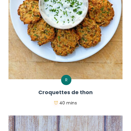
R
Croquettes de thon
40 mins