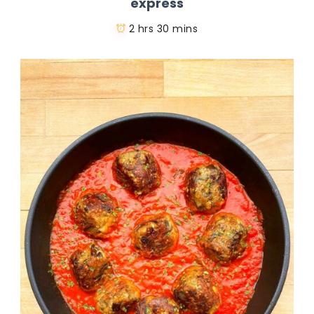
express
2 hrs 30 mins