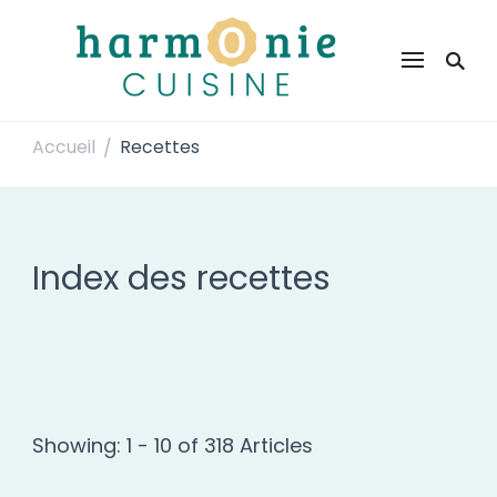
Harmonie Cuisine
Site de recettes faciles et rapides pour le quotidien
Accueil
Recettes
/
Index des recettes
Showing: 1 - 10 of 318 Articles