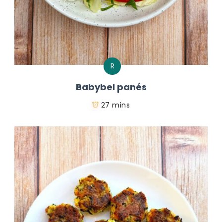
R
Babybel panés
27 mins