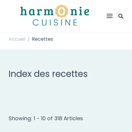
Harmonie Cuisine
Site de recettes faciles et rapides pour le quotidien
Accueil
Recettes
/
Index des recettes
Showing: 1 - 10 of 318 Articles