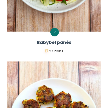
R
Babybel panés
27 mins