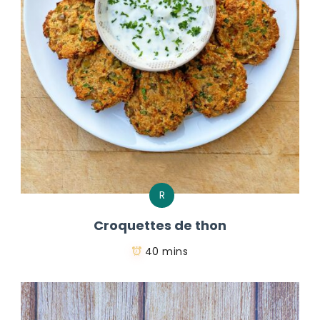
R
Croquettes de thon
40 mins