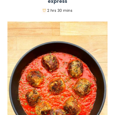
express
2 hrs 30 mins