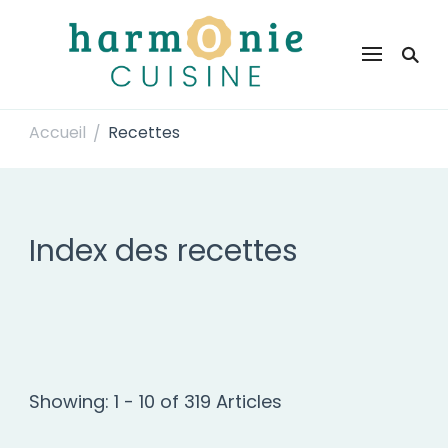
Harmonie Cuisine
Site de recettes faciles et rapides pour le quotidien
Accueil
Recettes
/
Index des recettes
Showing: 1 - 10 of 319 Articles