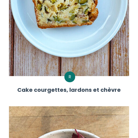
R
Cake courgettes, lardons et chèvre