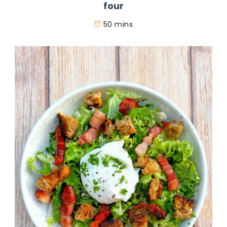
four
50 mins