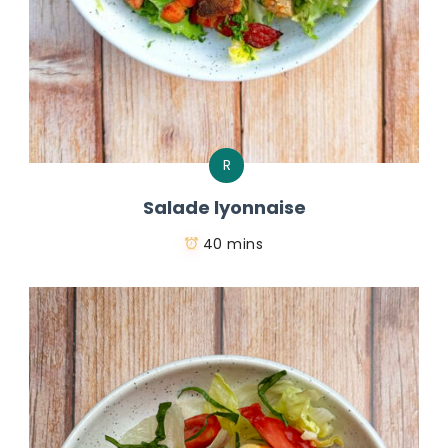
R
Salade lyonnaise
40 mins