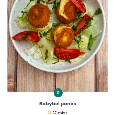
R
Babybel panés
27 mins