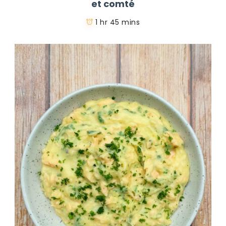
et comté
1 hr 45 mins