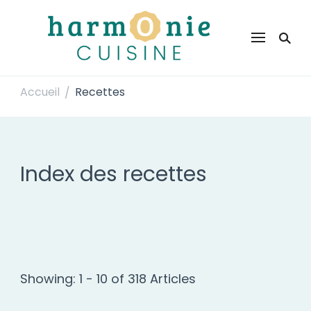
Harmonie Cuisine
Site de recettes faciles et rapides pour le quotidien
Accueil
Recettes
/
Index des recettes
Showing: 1 - 10 of 318 Articles