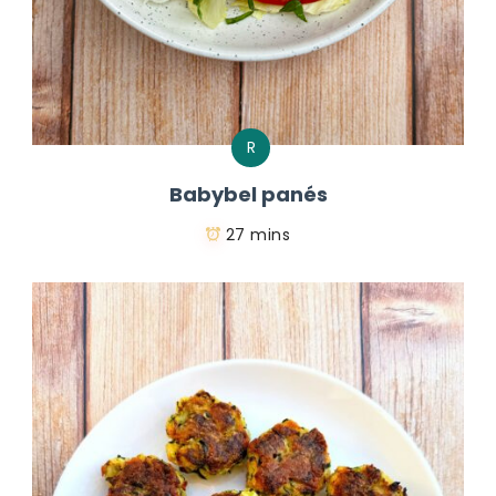
R
Babybel panés
27 mins