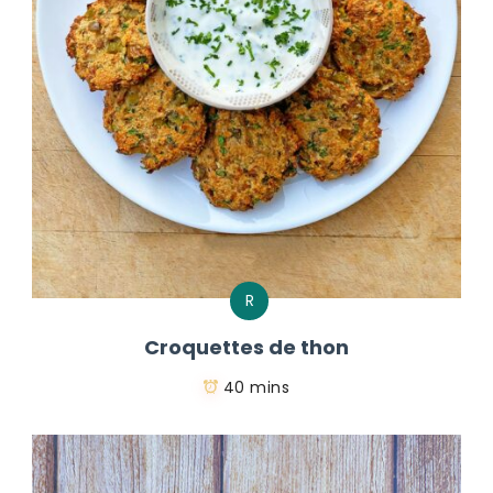
R
Croquettes de thon
40 mins