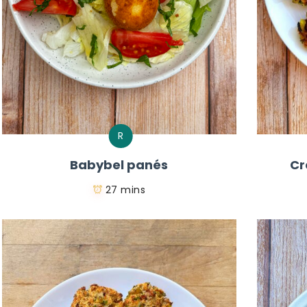
R
Babybel panés
Cr
27 mins