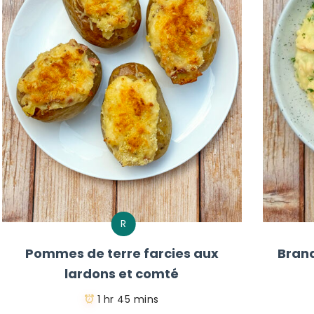
R
Pommes de terre farcies aux
Bran
lardons et comté
1 hr 45 mins