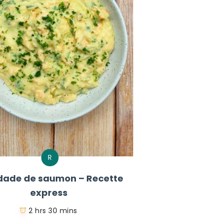
R
dade de saumon – Recette
express
2 hrs 30 mins