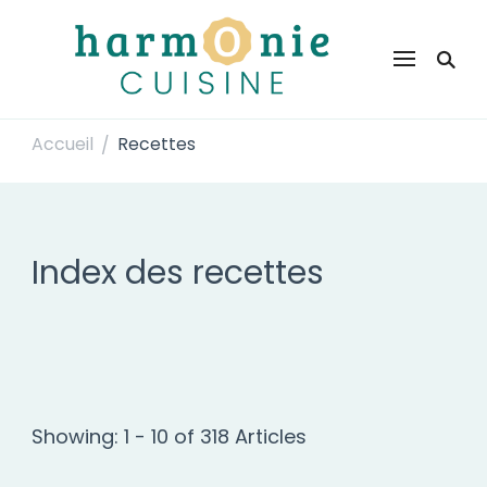
Harmonie Cuisine
Site de recettes faciles et rapides pour le quotidien
Accueil
Recettes
/
Index des recettes
Showing: 1 - 10 of 318 Articles