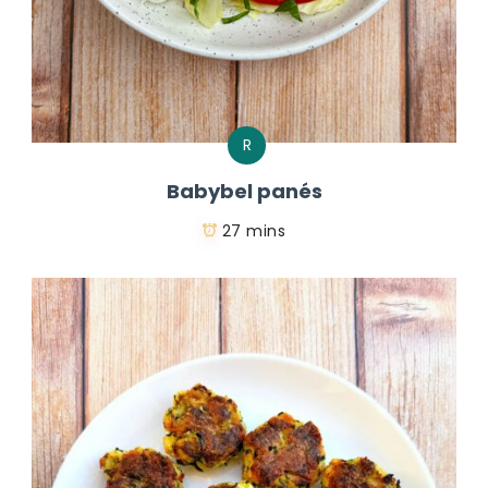
R
Babybel panés
27 mins