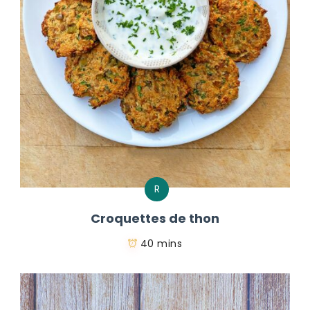
R
Croquettes de thon
40 mins