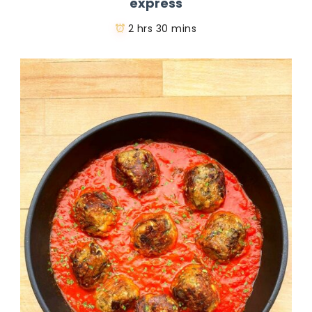
express
2 hrs 30 mins