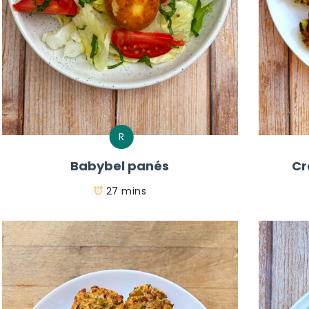
R
Babybel panés
Cr
27 mins