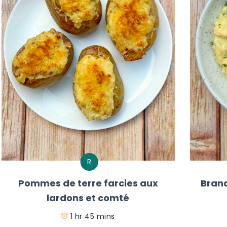
R
Pommes de terre farcies aux
Bran
lardons et comté
1 hr 45 mins