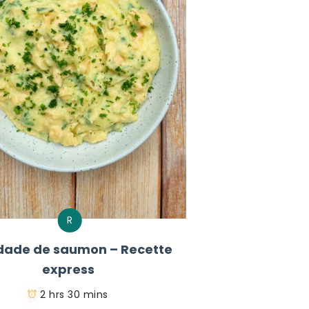
R
dade de saumon – Recette
express
2 hrs 30 mins