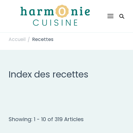
Harmonie Cuisine
Site de recettes faciles et rapides pour le quotidien
Accueil
Recettes
/
Index des recettes
Showing: 1 - 10 of 319 Articles