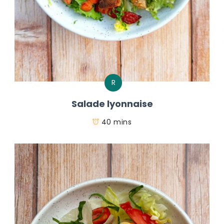
R
Salade lyonnaise
40 mins