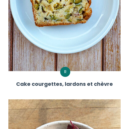
R
Cake courgettes, lardons et chèvre