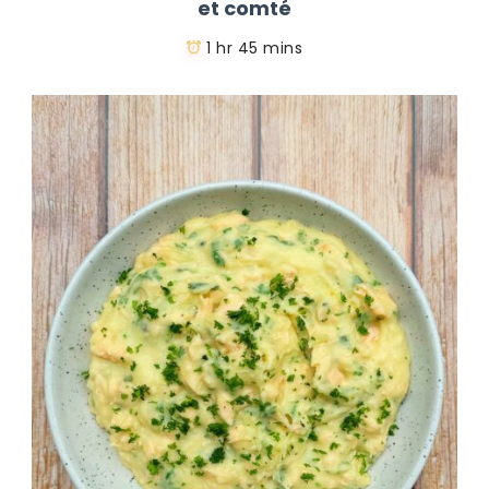
et comté
1 hr 45 mins