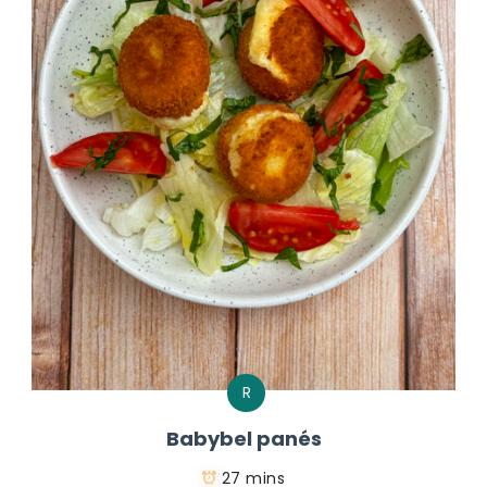
R
Babybel panés
27 mins