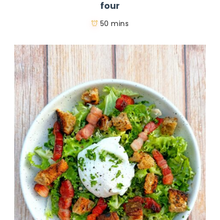
four
50 mins