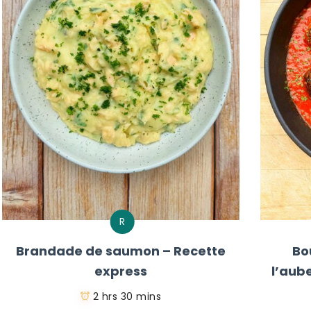
R
Brandade de saumon – Recette
Bo
express
l’aub
2 hrs 30 mins