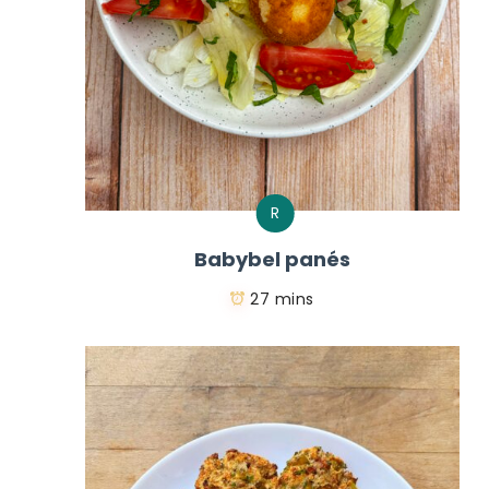
R
Babybel panés
27 mins