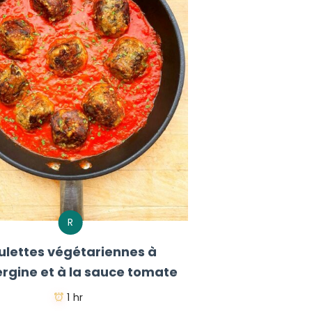
R
ulettes végétariennes à
ergine et à la sauce tomate
1 hr